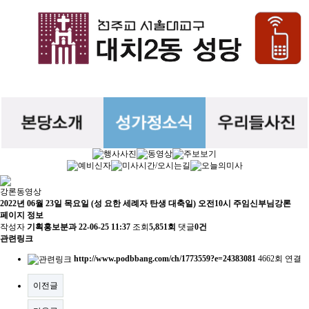
강론동영상
2022년 06월 23일 목요일 (성 요한 세례자 탄생 대축일) 오전10시 주임신부님강론
페이지 정보
작성자
기획홍보분과
22-06-25 11:37
조회
5,851회
댓글
0건
관련링크
http://www.podbbang.com/ch/1773559?e=24383081
4662회 연결
이전글