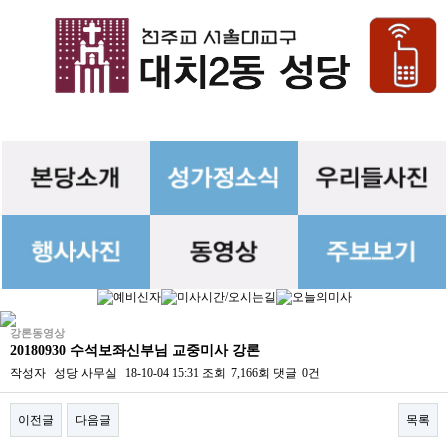
강론동영상
20180930 수석보좌신부님 교중미사 강론
작성자
성당 사무실
18-10-04 15:31
조회
7,166회
댓글
0건
이전글
다음글
목록