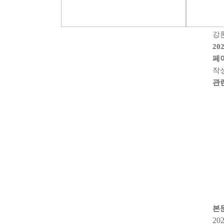
강
20
페
작
관
본
20