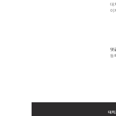
대
이
댓
등
대치