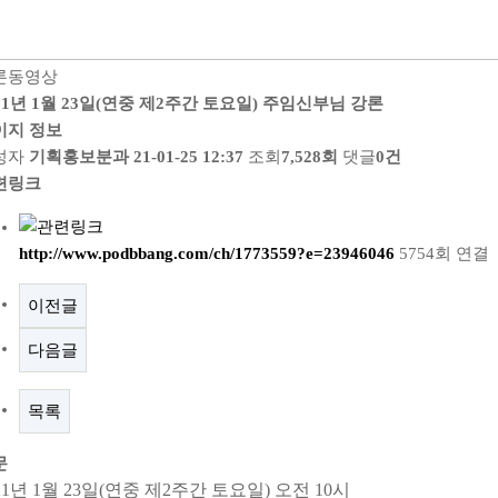
론동영상
21년 1월 23일(연중 제2주간 토요일) 주임신부님 강론
이지 정보
성자
기획홍보분과
21-01-25 12:37
조회
7,528회
댓글
0건
련링크
http://www.podbbang.com/ch/1773559?e=23946046
5754회 연결
이전글
다음글
목록
문
21년 1월 23일(연중 제2주간 토요일) 오전 10시