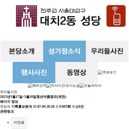
우리들사진
2025년5월17일~5월18일청년여름캠프(제천)
페이지 정보
작성자
기획홍보분과
25-07-04 20:28
조회
693회
댓글
0건
관련링크
이전글