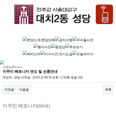
선종및혼배공지
이주미 베로니카 연도 및 선종안내
작성자
성당 사무실
23-03-21 09:56
조회
2,716회
댓글
0건
이전글
다음글
목록
본문
이주민 베로니카(68세)