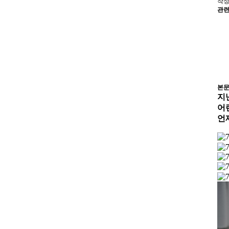
작
관
본
지
어
언