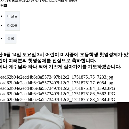
성자
기획홍보분과
25-07-07 17:01
조회
674회
댓글
0건
련링크
이전글
다음글
목록
문
난 6월 14일 토요일 3시 어린이 미사중에 초등학생 첫영성체가 
린이
여러분의 첫영성체를 진심으로 축하합니다.
제나 예수님과 하나 되어 기쁘게 살아가기를
기도하겠습니다.