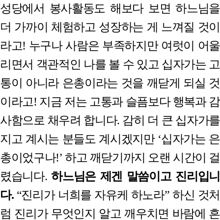
성당에서 봉사활동도 해보다 보면 하느님을
더 가까이 체험하고 성장하는 게 느껴질 것이
라고
!
누구나 사람은 부족하지만 여럿이 어울
리면서 객관적인 나를 볼 수 있고 십자가는 고
통이 아니라 은총이라는 것을 깨닫게 되실 것
이라고
!
지금 저는 고통과 슬픔보다 행복과 감
사함으로 채우려 합니다
.
감히 더 큰 십자가를
지고 계시는 분들도 계시겠지만
‘
십자가는 은
총이었구나
!’
하고 깨닫기까지 오랜 시간이 걸
렸습니다
.
하느님은 제겐 말씀이고 진리입니
다
.
“
진리가 너희를 자유케 하노라
”
하신 것처
럼 진리가 무엇인지 알고 깨우치면 바람에 흔