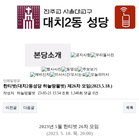
단체일정표
한티벗(대치2동성당 하늘땅물벗) 제26차 모임(2023.5.18.)
작성자
하늘땅물벗
23-05-21 15:54
조회
1,346회
댓글
0건
이전글
다음글
목록
본문
2023년 5
월 한티벗
26
차 모임
(2023. 5. 18. 목
. 20:00)