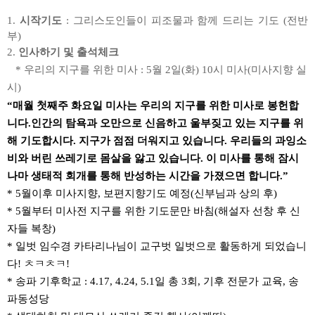
1.
시작기도
:
그리스도인들이 피조물과 함께 드리는 기도
(
전반
부
)
2.
인사하기 및 출석체크
*
우리의 지구를 위한 미사
: 5
월
2
일
(
화
) 10
시 미사(미사지향 실
시)
“
매월 첫째주 화요일 미사는 우리의 지구를 위한 미사로 봉헌합
니다
.
인간의 탐욕과 오만으로 신음하고 울부짖고 있는 지구를 위
해
기도합시다
.
지구가 점점 더워지고 있습니다
.
우리들의 과잉소
비와 버린 쓰레기로
몸살을 앓고 있습니다
.
이 미사를 통해 잠시
나마 생태적 회개를 통해 반성하는 시간을
가졌으면 합니다
.”
* 5
월이후 미사지향
,
보편지향기도 예정
(
신부님과 상의 후
)
* 5
월부터 미사전 지구를 위한 기도문만 바침
(
해설자 선창 후 신
자들 복창
)
*
일벗 임수경 카타리나님이 교구벗 일벗으로 활동하게 되었습니
다
!
ㅊㅋㅊㅋ
!
*
송파 기후학교
: 4.17, 4.24, 5.1
일 총
3
회
,
기후 전문가 교육
,
송
파동성당