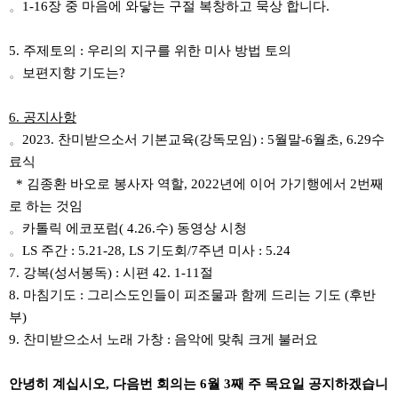
。
1-16
장 중 마음에 와닿는 구절 복창하고 묵상 합니다
.
5.
주제토의
:
우리의 지구를 위한 미사 방법 토의
。
보편지향 기도는
?
6.
공지사항
。
2023.
찬미받으소서 기본교육
(
강독모임
) : 5
월말
-6
월초
, 6.29
수
료식
*
김종환 바오로 봉사자 역할
, 2022
년에 이어 가기행에서
2
번째
로 하는 것임
。
카톨릭 에코포럼
( 4.26.
수
)
동영상 시청
。
LS
주간
: 5.21-28, LS
기도회
/7
주년 미사
: 5.24
7.
강복
(
성서봉독
) :
시편
42. 1-11
절
8.
마침기도
:
그리스도인들이 피조물과 함께 드리는 기도
(
후반
부
)
9.
찬미받으소서 노래 가창
:
음악에 맞춰 크게 불러요
안녕히 계십시오
,
다음번 회의는
6
월
3
째 주 목요일 공지하겠습니