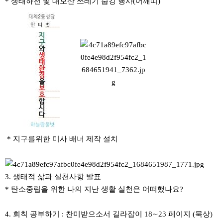
*
생태하천 및 대모산 쓰레기 줍깅 행사
(
어깨띠
)
*
지구를위한 미사 배너 제작 설치
3.
생태적 삶과 실천사항 발표
*
탄소중립을 위한 나의 지난 생활 실천은 어떠했나요
?
4.
회칙 공부하기
:
찬미받으소서 길라잡이
18
∼
23
페이지
(
묵상
)