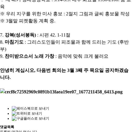
육
※
우리 지구를 위한 미사 홍보
: 2
절지 그림과 글씨 홍보물 작성
※ 3월말 피켓활동 계획 중.
7.
강복
(
성서봉독
)
:
시편
42. 1-11
절
8.
마침기도
:
그리스도인들이 피조물과 함께 드리는 기도
(
후반
부
)
9.
찬미받으소서 노래 가창
:
음악에 맞춰 크게 불러요
안녕히 계십시오
,
다음번 회의는
3
월
3
째 주 목요일 공지하겠습
니다
.
댓글목록