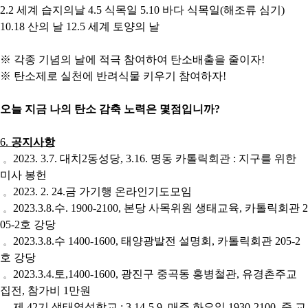
2.2
세계 습지의날
4.5
식목일
5.10
바다 식목일
(
해조류 심기
)
10.18
산의 날
12.5
세계 토양의 날
※
각종 기념의 날에 적극 참여하여 탄소배출을 줄이자
!
※
탄소제로 실천에 반려식물 키우기 참여하자
!
오늘 지금 나의 탄소 감축 노력은 몇점입니까
?
6.
공지사항
2023. 3.7.
대치
2
동성당
, 3.16.
명동 카톨릭회관
:
지구를 위한
。
미사 봉헌
2023. 2. 24.
금 가기행 온라인기도모임
。
2023.3.8.
수
. 1900-2100,
본당 사목위원 생태교육
,
카톨릭회관
2
。
05-2
호 강당
2023.3.8.
수
1400-1600,
태양광발전 설명회
,
카톨릭회관
205-2
。
호 강당
2023.3.4.
토
,1400-1600,
광진구 중곡동 홍병철관
,
유경촌주교
。
집전
,
참가비
1
만원
제
42
기 생태영성학교
: 3.14-5.9.
매주 화요일
1930-2100.
줌 교
。