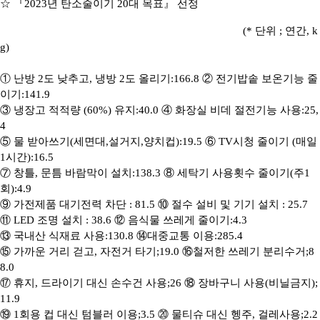
☆ 『
2023
년 탄소줄이기
20
대 목표
』
선정
(*
단위
;
연간
, k
g)
①
난방
2
도 낮추고
,
냉방
2
도 올리기
:166.8
②
전기밥솥 보온기능 줄
이기
:141.9
③
냉장고 적적량
(60%)
유지
:40.0
④
화장실 비데 절전기능 사용
:25,
4
⑤
물 받아쓰기
(
세면대
,
설거지
,
양치컵
):19.5
⑥
TV
시청 줄이기
(
매일
1
시간
):16.5
⑦
창틀
,
문틈 바람막이 설치
:138.3
⑧
세탁기 사용횟수 줄이기
(
주
1
회
):4.9
⑨
가전제품 대기전력 차단
: 81.5
⑩
절수 설비 및 기기 설치
: 25.7
⑪
LED
조명 설치
: 38.6
⑫
음식물 쓰레게 줄이기
:4.3
⑬
국내산 식재료 사용
:130.8
⑭
대중교통 이용
:285.4
⑮
가까운 거리 걷고
,
자전거 타기
;19.0
⑯
철저한 쓰레기 분리수거
;8
8.0
⑰
휴지
,
드라이기 대신 손수건 사용
;26
⑱
장바구니 사용
(
비닐금지
);
11.9
⑲
1
회용 컵 대신 텀블러 이용
;3.5
⑳
물티슈 대신 헹주
,
걸레사용
;2.2