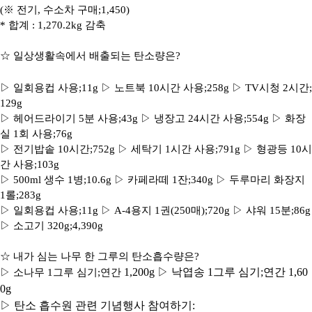
(
※
전기
,
수소차 구매
;1,450)
*
합계
: 1,270.2kg
감축
☆
일상생활속에서 배출되는 탄소량은
?
▷
일회용컵 사용
;11g
▷
노트북
10
시간 사용
;258g
▷
TV
시청
2
시간
;
129g
▷
헤어드라이기
5
분 사용
;43g
▷ 냉
장고
24
시간 사용
;554g
▷
화장
실
1
회 사용
;76g
▷
전기밥솥
10
시간
;752g
▷
세탁기
1
시간 사용
;791g
▷
형광등
10
시
간 사용
;103g
▷
500ml
생수
1
병
;10.6g
▷
카페라떼
1
잔
;340g
▷
두루마리 화장지
1
롤
;283g
▷
일회용컵 사용
;11g
▷
A-4
용지
1
권
(250
매
);720g
▷
샤워
15
분
;86g
▷
소고기
320g;4,390g
☆
내가 심는 나무 한 그루의 탄소흡수량은
?
1,200g
▷
낙엽송
1
그루 심기
;
연간
1,60
▷
소나무
1
그루 심기
;
연간
0g
▷
탄소 흡수원 관련 기념행사 참여하기: