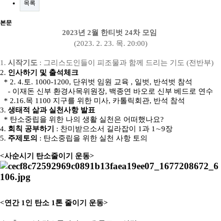
목록
본문
2023년 2
월 한티벗
24
차 모임
(2023. 2. 23. 목
. 20:00)
1.
시작기도
:
그리스도인들이 피조물과 함께 드리는 기도
(
전반부
)
2.
인사하기 및 출석체크
* 2. 4.
토
. 1000-1200,
단위벗 임원 교육
, 일벗
,
반석벗 참석
-
이재돈 신부 환경사목위원장
,
백종연 바오로 신부 베드로 연수
* 2.16.
목
1100
지구를 위한 미사
,
카톨릭회관
,
반석 참석
3.
생태적 삶과 실천사항 발표
*
탄소중립을 위한 나의 생활 실천은 어떠했나요
?
4.
회칙 공부하기
:
찬미받으소서 길라잡이
1
과
1
∼
9
장
5.
주제토의
:
탄소중립을 위한 실천 사항 토의
<사순시기 탄소줄이기 운동>
<연간
1
인 탄소
1
톤 줄이기 운동>