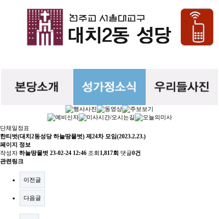
단체일정표
한티벗(대치2동성당 하늘땅물벗) 제24차 모임(2023.2.23.)
페이지 정보
작성자
하늘땅물벗
23-02-24 12:46
조회
1,817회
댓글
0건
관련링크
이전글
다음글